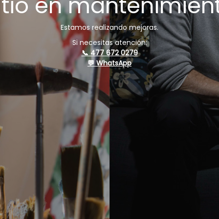
itio en mantenimien
Estamos realizando mejoras.
Si necesitas atención:
📞 477 672 0279
💬 WhatsApp