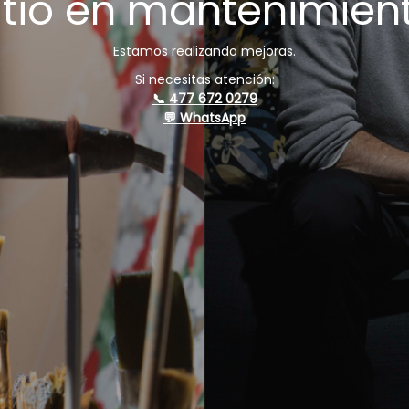
itio en mantenimien
Estamos realizando mejoras.
Si necesitas atención:
📞 477 672 0279
💬 WhatsApp