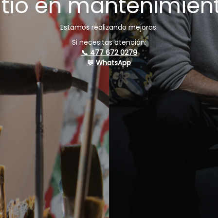
itio en mantenimien
Estamos realizando mejoras.
Si necesitas atención:
📞 477 672 0279
💬 WhatsApp