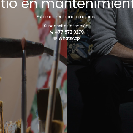
itio en mantenimien
Estamos realizando mejoras.
Si necesitas atención:
📞 477 672 0279
💬 WhatsApp