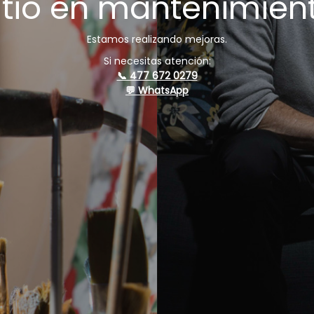
itio en mantenimien
Estamos realizando mejoras.
Si necesitas atención:
📞 477 672 0279
💬 WhatsApp